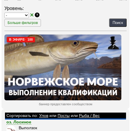
Уровень:
Поиск
Больше фильтров
В ЭФИРЕ
100
баннер предоставлен сообществом
Сортировать по:
Улов
или
Посты
или
Рыба / Вес
оз. Лосиное
Выползок