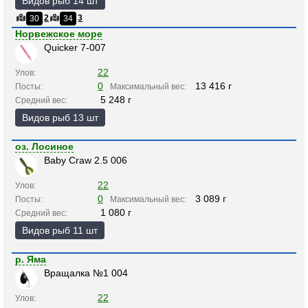
Видов рыб 14 шт
2
3
30
34
Норвежское море
Quicker 7-007
22
Улов:
0
13 416 г
Посты:
Максимальный вес:
5 248 г
Средний вес:
Видов рыб 13 шт
оз. Лосиное
Baby Craw 2.5 006
22
Улов:
0
3 089 г
Посты:
Максимальный вес:
1 080 г
Средний вес:
Видов рыб 11 шт
р. Яма
Вращалка №1 004
22
Улов: