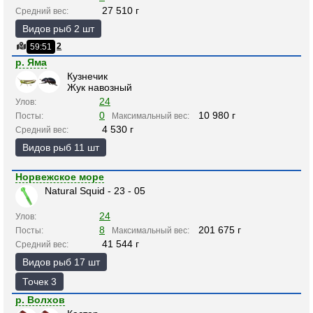
27 510 г
Средний вес:
Видов рыб 2 шт
2
59:51
р. Яма
Кузнечик
Жук навозный
24
Улов:
0
10 980 г
Посты:
Максимальный вес:
4 530 г
Средний вес:
Видов рыб 11 шт
Норвежское море
Natural Squid - 23 - 05
24
Улов:
8
201 675 г
Посты:
Максимальный вес:
41 544 г
Средний вес:
Видов рыб 17 шт
Точек 3
р. Волхов