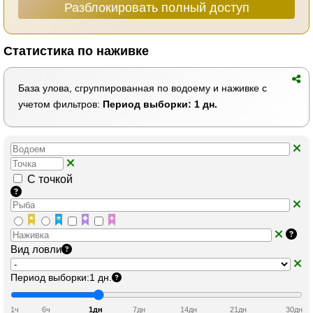
Разблокировать полный доступ
Статистика по наживке
База улова, сгруппированная по водоему и наживке с
учетом фильтров:
Период выборки: 1 дн.
С точкой
Вид ловли
Период выборки:
1 дн.
1ч
6ч
1дн
7дн
14дн
21дн
30дн