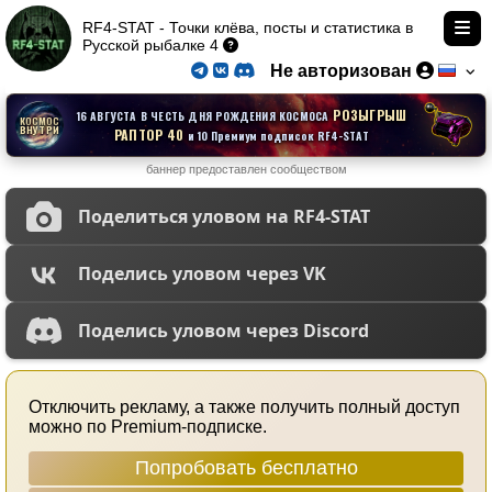
RF4-STAT - Точки клёва, посты и статистика в
Русской рыбалке 4
Не авторизован
РОЗЫГРЫШ
16 АВГУСТА В ЧЕСТЬ ДНЯ РОЖДЕНИЯ КОСМОСА
КОСМОС
ВНУТРИ
РАПТОР 40
и 10 Премиум подписок RF4-STAT
баннер предоставлен сообществом
Поделиться уловом на RF4-STAT
Поделись уловом через VK
Поделись уловом через Discord
Отключить рекламу, а также получить полный доступ
можно по Premium-подписке.
Попробовать бесплатно