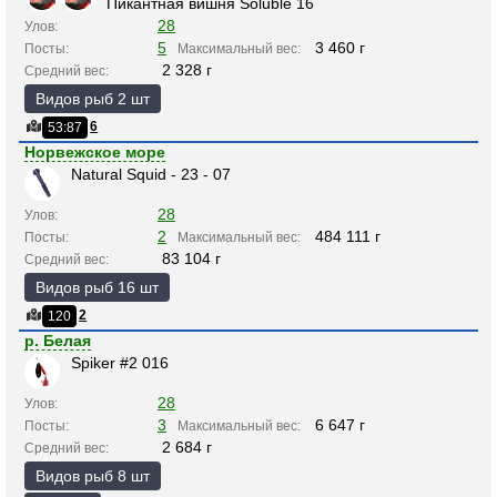
Пикантная вишня Soluble 16
28
Улов:
5
3 460 г
Посты:
Максимальный вес:
2 328 г
Средний вес:
Видов рыб 2 шт
6
53:87
Норвежское море
Natural Squid - 23 - 07
28
Улов:
2
484 111 г
Посты:
Максимальный вес:
83 104 г
Средний вес:
Видов рыб 16 шт
2
120
р. Белая
Spiker #2 016
28
Улов:
3
6 647 г
Посты:
Максимальный вес:
2 684 г
Средний вес:
Видов рыб 8 шт