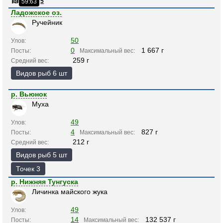
5
59:63
Ладожское оз.
Ручейник
50
Улов:
0
1 667 г
Посты:
Максимальный вес:
259 г
Средний вес:
Видов рыб 6 шт
р. Вьюнок
Муха
49
Улов:
4
827 г
Посты:
Максимальный вес:
212 г
Средний вес:
Видов рыб 5 шт
Точек 3
р. Нижняя Тунгуска
Личинка майского жука
49
Улов:
14
132 537 г
Посты:
Максимальный вес: