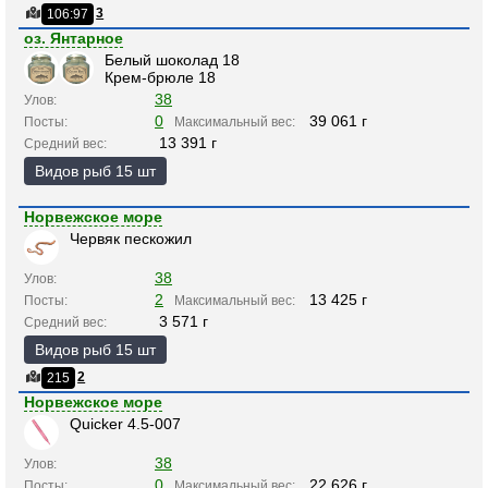
3
106:97
оз. Янтарное
Белый шоколад 18
Крем-брюле 18
38
Улов:
0
39 061 г
Посты:
Максимальный вес:
13 391 г
Средний вес:
Видов рыб 15 шт
Норвежское море
Червяк пескожил
38
Улов:
2
13 425 г
Посты:
Максимальный вес:
3 571 г
Средний вес:
Видов рыб 15 шт
2
215
Норвежское море
Quicker 4.5-007
38
Улов:
0
22 626 г
Посты:
Максимальный вес: