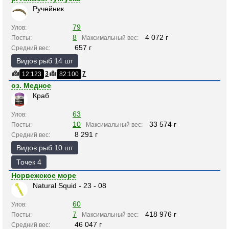
Ручейник
79
Улов:
8
4 072 г
Посты:
Максимальный вес:
657 г
Средний вес:
Видов рыб 14 шт
3
7
12:123
82:100
оз. Медное
Краб
63
Улов:
10
33 574 г
Посты:
Максимальный вес:
8 291 г
Средний вес:
Видов рыб 10 шт
Точек 4
Норвежское море
Natural Squid - 23 - 08
60
Улов:
7
418 976 г
Посты:
Максимальный вес:
46 047 г
Средний вес: