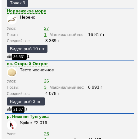
Точек 3
Норвежское море
Нереис
27
Улов:
1
16 817 г
Посты:
Максимальный вес:
3 369 г
Средний вес:
Видов рыб 10 шт
1
36:531
оз. Старый Острог
Тесто чесночное
26
Улов:
3
6 993 г
Посты:
Максимальный вес:
4 078 г
Средний вес:
Видов рыб 3 шт
3
21:67
р. Нижняя Тунгуска
Spiker #2 016
26
Улов: