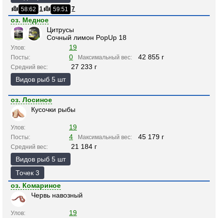
1
7
58:62
59:51
оз. Медное
Цитрусы
Сочный лимон PopUp 18
19
Улов:
0
42 855 г
Посты:
Максимальный вес:
27 233 г
Средний вес:
Видов рыб 5 шт
оз. Лосиное
Кусочки рыбы
19
Улов:
4
45 179 г
Посты:
Максимальный вес:
21 184 г
Средний вес:
Видов рыб 5 шт
Точек 3
оз. Комариное
Червь навозный
19
Улов: