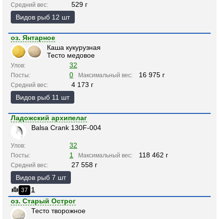
529 г
Средний вес:
Видов рыб 12 шт
оз. Янтарное
Каша кукурузная
Тесто медовое
32
Улов:
0
16 975 г
Посты:
Максимальный вес:
4 173 г
Средний вес:
Видов рыб 11 шт
Ладожский архипелаг
Balsa Crank 130F-004
32
Улов:
1
118 462 г
Посты:
Максимальный вес:
27 558 г
Средний вес:
Видов рыб 7 шт
1
37
оз. Старый Острог
Тесто творожное