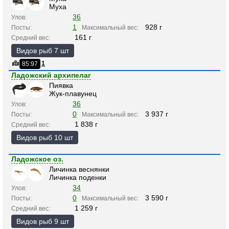
Муха
36
Улов:
1
928 г
Посты:
Максимальный вес:
161 г
Средний вес:
Видов рыб 7 шт
1
85:97
Ладожский архипелаг
Пиявка
Жук-плавунец
36
Улов:
0
3 937 г
Посты:
Максимальный вес:
1 838 г
Средний вес:
Видов рыб 10 шт
Ладожское оз.
Личинка веснянки
Личинка поденки
34
Улов:
0
3 590 г
Посты:
Максимальный вес:
1 259 г
Средний вес:
Видов рыб 9 шт