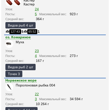
Кастер
Кастер
24
Улов:
5
923 г
Посты:
Максимальный вес:
364 г
Средний вес:
Видов рыб 4 шт
6
1
127:43
65:52
оз. Комариное
Муха
23
Улов:
4
273 г
Посты:
Максимальный вес:
167 г
Средний вес:
Видов рыб 2 шт
Точек 3
Норвежское море
Поролоновая рыбка 004
22
Улов:
3
34 594 г
Посты:
Максимальный вес:
10 264 г
Средний вес: