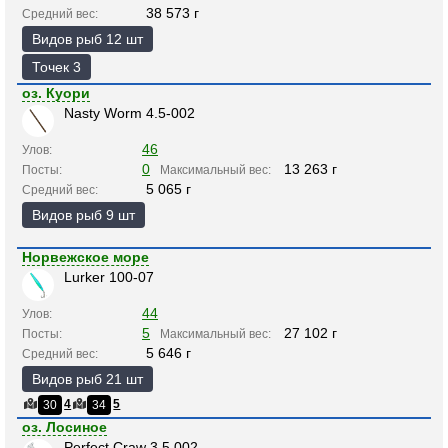
38 573 г
Средний вес:
Видов рыб 12 шт
Точек 3
оз. Куори
Nasty Worm 4.5-002
46
Улов:
0
13 263 г
Посты:
Максимальный вес:
5 065 г
Средний вес:
Видов рыб 9 шт
Норвежское море
Lurker 100-07
44
Улов:
5
27 102 г
Посты:
Максимальный вес:
5 646 г
Средний вес:
Видов рыб 21 шт
4
5
30
34
оз. Лосиное
Perfect Craw 3.5 002