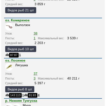
3 859 г
Средний вес:
Видов рыб 21 шт
оз. Комариное
Выползок
38
Улов:
1
3 539 г
Посты:
Максимальный вес:
2 203 г
Средний вес:
Видов рыб 10 шт
1
87:87
оз. Лосиное
Лягушка
37
Улов:
3
40 211 г
Посты:
Максимальный вес:
5 397 г
Средний вес:
Видов рыб 8 шт
1
4
143:113
81:83
р. Нижняя Тунгуска
Муха