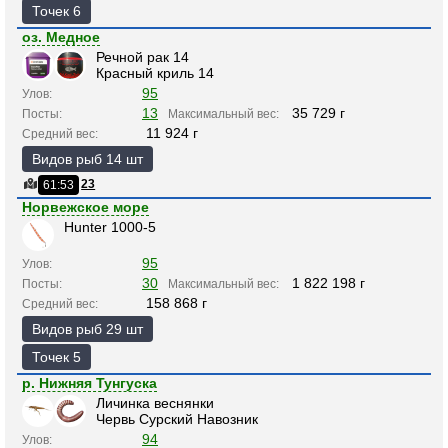
Точек 6
оз. Медное
Речной рак 14
Красный криль 14
95
Улов:
13
35 729 г
Посты:
Максимальный вес:
11 924 г
Средний вес:
Видов рыб 14 шт
23
61:53
Норвежское море
Hunter 1000-5
95
Улов:
30
1 822 198 г
Посты:
Максимальный вес:
158 868 г
Средний вес:
Видов рыб 29 шт
Точек 5
р. Нижняя Тунгуска
Личинка веснянки
Червь Сурский Навозник
94
Улов: