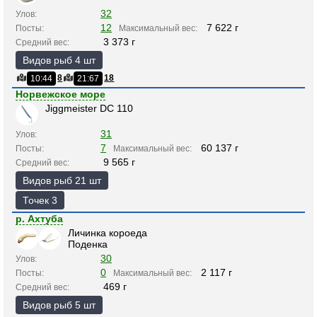
32
Улов:
12
7 622 г
Посты:
Максимальный вес:
3 373 г
Средний вес:
Видов рыб 4 шт
8
18
10:44
21:67
Норвежское море
Jiggmeister DC 110
31
Улов:
7
60 137 г
Посты:
Максимальный вес:
9 565 г
Средний вес:
Видов рыб 21 шт
Точек 3
р. Ахтуба
Личинка короеда
Поденка
30
Улов:
0
2 117 г
Посты:
Максимальный вес:
469 г
Средний вес:
Видов рыб 5 шт