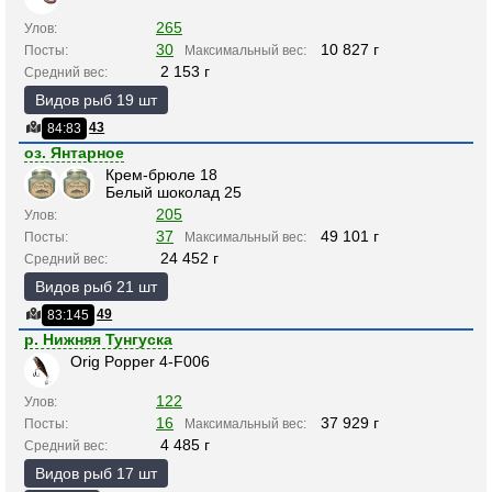
265
Улов:
30
10 827 г
Посты:
Максимальный вес:
2 153 г
Средний вес:
Видов рыб 19 шт
43
84:83
оз. Янтарное
Крем-брюле 18
Белый шоколад 25
205
Улов:
37
49 101 г
Посты:
Максимальный вес:
24 452 г
Средний вес:
Видов рыб 21 шт
49
83:145
р. Нижняя Тунгуска
Orig Popper 4-F006
122
Улов:
16
37 929 г
Посты:
Максимальный вес:
4 485 г
Средний вес:
Видов рыб 17 шт