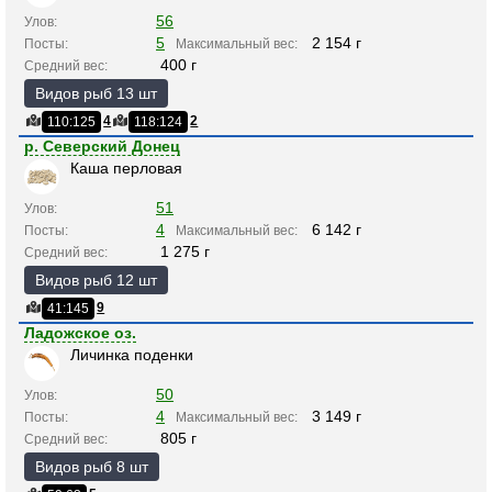
56
Улов:
5
2 154 г
Посты:
Максимальный вес:
400 г
Средний вес:
Видов рыб 13 шт
4
2
110:125
118:124
р. Северский Донец
Каша перловая
51
Улов:
4
6 142 г
Посты:
Максимальный вес:
1 275 г
Средний вес:
Видов рыб 12 шт
9
41:145
Ладожское оз.
Личинка поденки
50
Улов:
4
3 149 г
Посты:
Максимальный вес:
805 г
Средний вес:
Видов рыб 8 шт