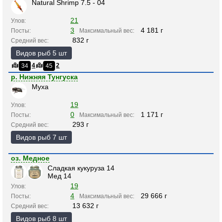
Natural Shrimp 7.5 - 04
21
Улов:
3
4 181 г
Посты:
Максимальный вес:
832 г
Средний вес:
Видов рыб 5 шт
4
2
34
45
р. Нижняя Тунгуска
Муха
19
Улов:
0
1 171 г
Посты:
Максимальный вес:
293 г
Средний вес:
Видов рыб 7 шт
оз. Медное
Сладкая кукуруза 14
Мед 14
19
Улов:
4
29 666 г
Посты:
Максимальный вес:
13 632 г
Средний вес:
Видов рыб 8 шт