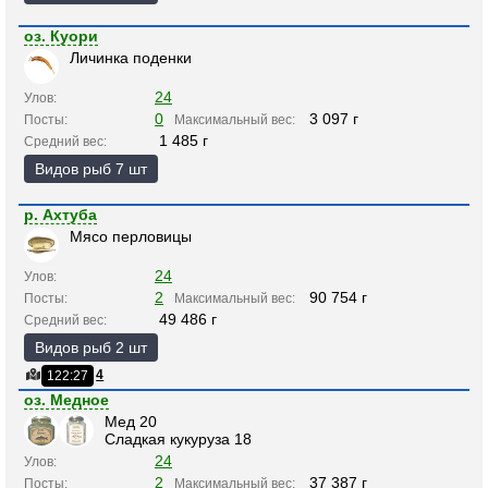
оз. Куори
Личинка поденки
24
Улов:
0
3 097 г
Посты:
Максимальный вес:
1 485 г
Средний вес:
Видов рыб 7 шт
р. Ахтуба
Мясо перловицы
24
Улов:
2
90 754 г
Посты:
Максимальный вес:
49 486 г
Средний вес:
Видов рыб 2 шт
4
122:27
оз. Медное
Мед 20
Сладкая кукуруза 18
24
Улов:
2
37 387 г
Посты:
Максимальный вес: