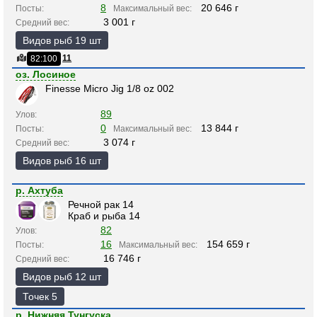
8
20 646 г
Посты:
Максимальный вес:
3 001 г
Средний вес:
Видов рыб 19 шт
11
82:100
оз. Лосиное
Finesse Micro Jig 1/8 oz 002
89
Улов:
0
13 844 г
Посты:
Максимальный вес:
3 074 г
Средний вес:
Видов рыб 16 шт
р. Ахтуба
Речной рак 14
Краб и рыба 14
82
Улов:
16
154 659 г
Посты:
Максимальный вес:
16 746 г
Средний вес:
Видов рыб 12 шт
Точек 5
р. Нижняя Тунгуска