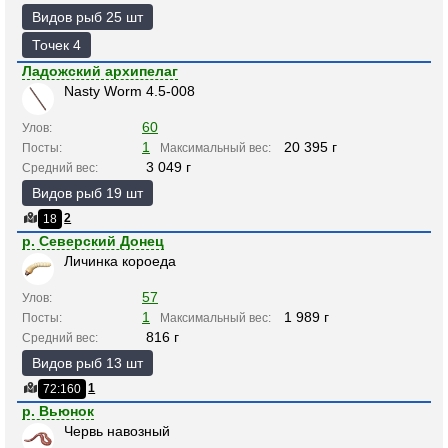
Видов рыб 25 шт
Точек 4
Ладожский архипелаг
Nasty Worm 4.5-008
60
Улов:
1
20 395 г
Посты:
Максимальный вес:
3 049 г
Средний вес:
Видов рыб 19 шт
2
18
р. Северский Донец
Личинка короеда
57
Улов:
1
1 989 г
Посты:
Максимальный вес:
816 г
Средний вес:
Видов рыб 13 шт
1
72:160
р. Вьюнок
Червь навозный