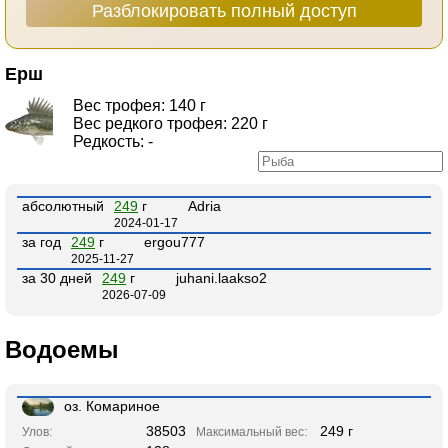
Разблокировать полный доступ
Ерш
Вес трофея: 140 г
Вес редкого трофея: 220 г
Редкость: -
абсолютный
249
г
Adria
2024-01-17
за год
249
г
ergou777
2025-11-27
за 30 дней
249
г
juhani.laakso2
2026-07-09
Водоемы
оз. Комариное
38503
249 г
Улов:
Максимальный вес: