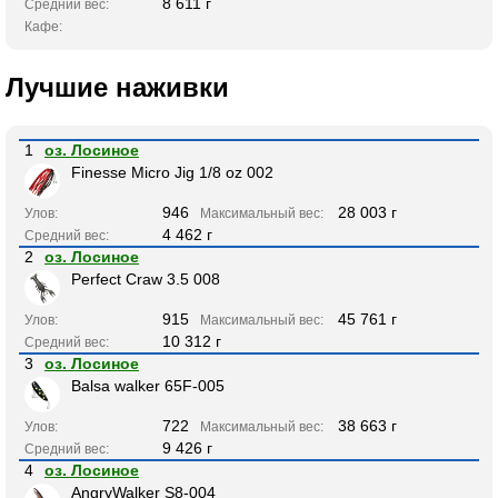
8 611 г
Средний вес:
Кафе:
Лучшие наживки
1
оз. Лосиное
Finesse Micro Jig 1/8 oz 002
946
28 003 г
Улов:
Максимальный вес:
4 462 г
Средний вес:
2
оз. Лосиное
Perfect Craw 3.5 008
915
45 761 г
Улов:
Максимальный вес:
10 312 г
Средний вес:
3
оз. Лосиное
Balsa walker 65F-005
722
38 663 г
Улов:
Максимальный вес:
9 426 г
Средний вес:
4
оз. Лосиное
AngryWalker S8-004