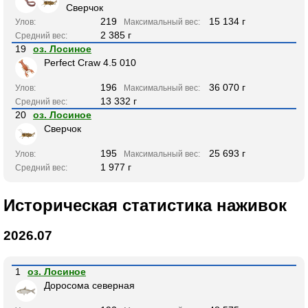
Сверчок
219
15 134 г
Улов:
Максимальный вес:
2 385 г
Средний вес:
19
оз. Лосиное
Perfect Craw 4.5 010
196
36 070 г
Улов:
Максимальный вес:
13 332 г
Средний вес:
20
оз. Лосиное
Сверчок
195
25 693 г
Улов:
Максимальный вес:
1 977 г
Средний вес:
Историческая статистика наживок
2026.07
1
оз. Лосиное
Доросома северная