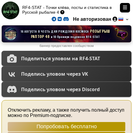
RF4-STAT - Точки клёва, посты и статистика в
Русской рыбалке 4
Не авторизован
РОЗЫГРЫШ
16 АВГУСТА В ЧЕСТЬ ДНЯ РОЖДЕНИЯ КОСМОСА
КОСМОС
ВНУТРИ
РАПТОР 40
и 10 Премиум подписок RF4-STAT
баннер предоставлен сообществом
Поделиться уловом на RF4-STAT
Поделись уловом через VK
Поделись уловом через Discord
Отключить рекламу, а также получить полный доступ
можно по Premium-подписке.
Попробовать бесплатно