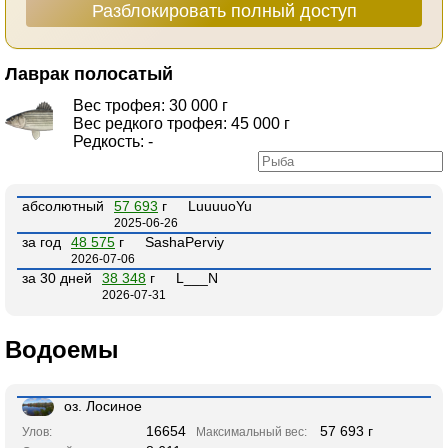
Разблокировать полный доступ
Лаврак полосатый
Вес трофея: 30 000 г
Вес редкого трофея: 45 000 г
Редкость: -
абсолютный
57 693
г
LuuuuoYu
2025-06-26
за год
48 575
г
SashaPerviy
2026-07-06
за 30 дней
38 348
г
L___N
2026-07-31
Водоемы
оз. Лосиное
16654
57 693 г
Улов:
Максимальный вес: