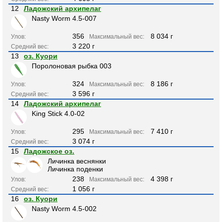
12
Ладожский архипелаг
Nasty Worm 4.5-007
356
8 034 г
Улов:
Максимальный вес:
3 220 г
Средний вес:
13
оз. Куори
Поролоновая рыбка 003
324
8 186 г
Улов:
Максимальный вес:
3 596 г
Средний вес:
14
Ладожский архипелаг
King Stick 4.0-02
295
7 410 г
Улов:
Максимальный вес:
3 074 г
Средний вес:
15
Ладожское оз.
Личинка веснянки
Личинка поденки
238
4 398 г
Улов:
Максимальный вес:
1 056 г
Средний вес:
16
оз. Куори
Nasty Worm 4.5-002