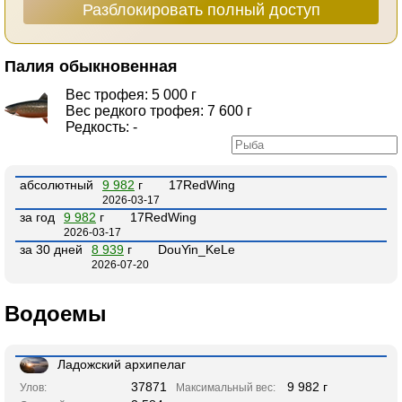
Разблокировать полный доступ
Палия обыкновенная
Вес трофея: 5 000 г
Вес редкого трофея: 7 600 г
Редкость: -
абсолютный
9 982
г
17RedWing
2026-03-17
за год
9 982
г
17RedWing
2026-03-17
за 30 дней
8 939
г
DouYin_KeLe
2026-07-20
Водоемы
Ладожский архипелаг
37871
9 982 г
Улов:
Максимальный вес: