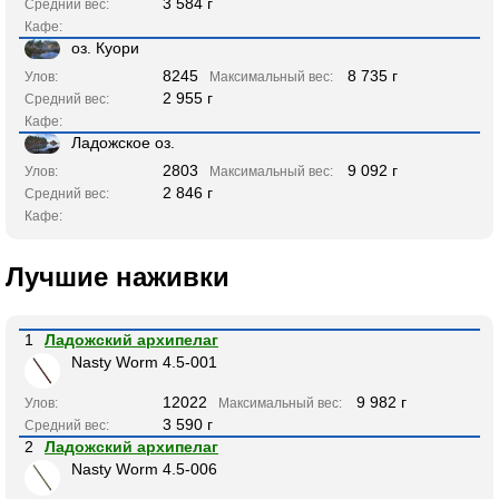
3 584 г
Средний вес:
Кафе:
оз. Куори
8245
8 735 г
Улов:
Максимальный вес:
2 955 г
Средний вес:
Кафе:
Ладожское оз.
2803
9 092 г
Улов:
Максимальный вес:
2 846 г
Средний вес:
Кафе:
Лучшие наживки
1
Ладожский архипелаг
Nasty Worm 4.5-001
12022
9 982 г
Улов:
Максимальный вес:
3 590 г
Средний вес:
2
Ладожский архипелаг
Nasty Worm 4.5-006