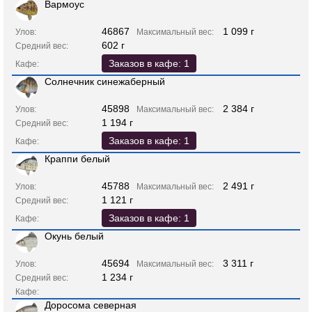
Вармоус
46867
1 099 г
Улов:
Максимальный вес:
602 г
Средний вес:
Заказов в кафе: 1
Кафе:
Солнечник синежаберный
45898
2 384 г
Улов:
Максимальный вес:
1 194 г
Средний вес:
Заказов в кафе: 1
Кафе:
Краппи белый
45788
2 491 г
Улов:
Максимальный вес:
1 121 г
Средний вес:
Заказов в кафе: 1
Кафе:
Окунь белый
45694
3 311 г
Улов:
Максимальный вес:
1 234 г
Средний вес:
Кафе:
Доросома северная